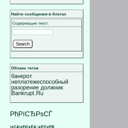
Найти сообщения в блогах
Содержащие текст:
Облако тегов
банкрот
неплатежеспособный
разорение должник
Bankrupt.Ru
РћРїСЂРѕСЃ
\xCA\xE0\xEA \xE2\xFB