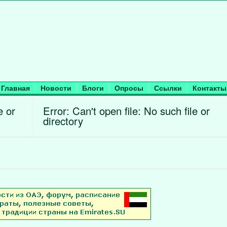
Главная
Новости
Блоги
Опросы
Ссылки
Контакты
e or
Error: Can't open file: No such file or
directory