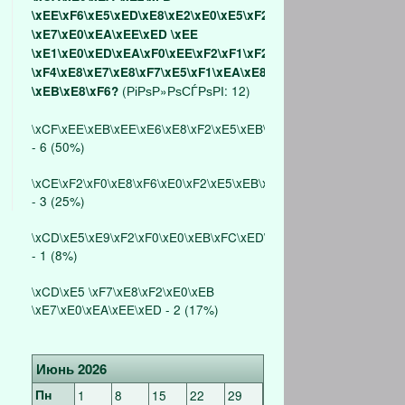
\xEE\xF6\xE5\xED\xE8\xE2\xE0\xE5\xF2\xE5
\xE7\xE0\xEA\xEE\xED \xEE
\xE1\xE0\xED\xEA\xF0\xEE\xF2\xF1\xF2\xE2\xE5
\xF4\xE8\xE7\xE8\xF7\xE5\xF1\xEA\xE8\xF5
(РіРѕР»РѕСЃРѕРІ: 12)
\xEB\xE8\xF6?
\xCF\xEE\xEB\xEE\xE6\xE8\xF2\xE5\xEB\xFC\xED\xEE
- 6 (50%)
\xCE\xF2\xF0\xE8\xF6\xE0\xF2\xE5\xEB\xFC\xED\xEE
- 3 (25%)
\xCD\xE5\xE9\xF2\xF0\xE0\xEB\xFC\xED\xEE
- 1 (8%)
\xCD\xE5 \xF7\xE8\xF2\xE0\xEB
\xE7\xE0\xEA\xEE\xED - 2 (17%)
Июнь 2026
Пн
1
8
15
22
29