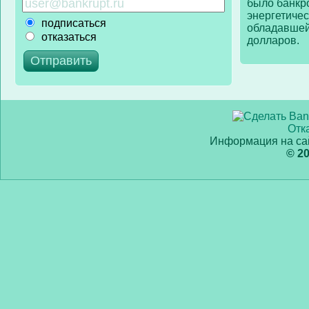
было банкр
энергетичес
подписаться
обладавшей
отказаться
долларов.
Отк
Информация на сай
© 2