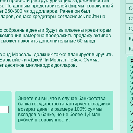
чено провести реструктуризацию задолженностей
я. По данным представителей фирмы, совокупный
С
ет 250-300 млрд долларов. Ранее он был
ларов, однако кредиторы согласились пойти на
О
С
то собранные деньги будут выплачены кредиторам
, компания намерена продолжить продажу активов
К
 сможет накопить дополнительные 60 млрд
К
з энд Марсал», должник также планирует выручить
 «Барклэйс» и «ДжейПи Морган Чейс». Сумма
ет десятков миллиардов долларов.
\
\
\
\
\
\
Знаете ли вы, что
в случае банкротства
(
банка государство гарантирует вкладчику
\
возврат денег в размере 100% суммы
\
вкладов в банке, но не более 1,4 млн
рублей в совокупности.
\
\
(