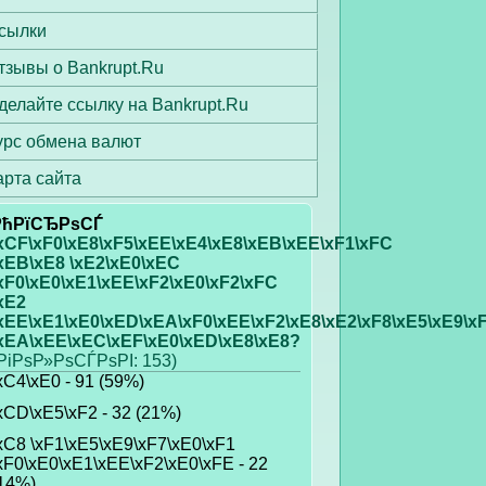
сылки
тзывы о Bankrupt.Ru
делайте ссылку на Bankrupt.Ru
урс обмена валют
арта сайта
РћРїСЂРѕСЃ
xCF\xF0\xE8\xF5\xEE\xE4\xE8\xEB\xEE\xF1\xFC
xEB\xE8 \xE2\xE0\xEC
xF0\xE0\xE1\xEE\xF2\xE0\xF2\xFC
xE2
xEE\xE1\xE0\xED\xEA\xF0\xEE\xF2\xE8\xE2\xF8\xE5\xE9\x
xEA\xEE\xEC\xEF\xE0\xED\xE8\xE8?
РіРѕР»РѕСЃРѕРІ: 153)
xC4\xE0 - 91 (59%)
xCD\xE5\xF2 - 32 (21%)
xC8 \xF1\xE5\xE9\xF7\xE0\xF1
xF0\xE0\xE1\xEE\xF2\xE0\xFE - 22
14%)