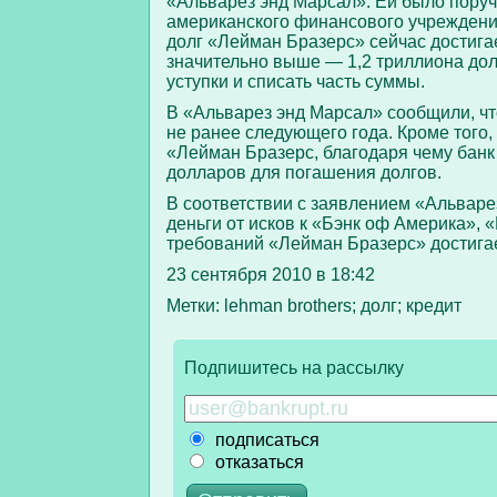
«Альварез энд Марсал». Ей было пору
американского финансового учреждени
долг «Лейман Бразерс» сейчас достига
значительно выше — 1,2 триллиона дол
уступки и списать часть суммы.
В «Альварез энд Марсал» сообщили, ч
не ранее следующего года. Кроме того
«Лейман Бразерс, благодаря чему банк
долларов для погашения долгов.
В соответствии с заявлением «Альваре
деньги от исков к «Бэнк оф Америка»,
требований «Лейман Бразерс» достига
23 сентября 2010 в 18:42
Метки: lehman brothers; долг; кредит
Подпишитесь на рассылку
подписаться
отказаться