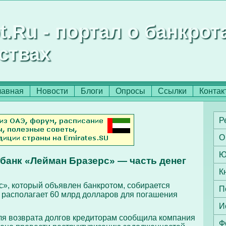
t.Ru - портал о банкрот
ствах
лавная
Новости
Блоги
Опросы
Ссылки
Контак
Р
О
Ю
банк «Лейман Бразерс» — часть денег
К
», который объявлен банкротом, собирается
П
н располагает 60 млрд долларов для погашения
И
ля возврата долгов кредиторам сообщила компания
Ф