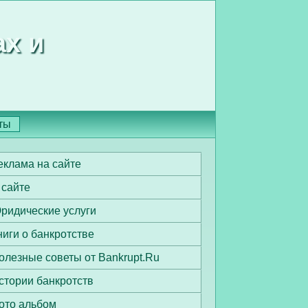
ах и
ты
еклама на сайте
 сайте
ридические услуги
ниги о банкротстве
олезные советы от Bankrupt.Ru
стории банкротств
ото альбом