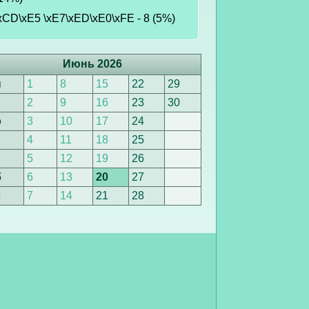
xCD\xE5 \xE7\xED\xE0\xFE - 8 (5%)
Июнь 2026
н
1
8
15
22
29
т
2
9
16
23
30
р
3
10
17
24
4
11
18
25
т
5
12
19
26
б
6
13
20
27
с
7
14
21
28