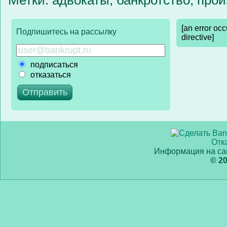
Метки: адвокаты; банкротство; про
[an error oc
Подпишитесь на рассылку
directive]
подписаться
отказаться
Отк
Информация на сай
© 2